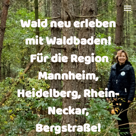
Wald neu erleben
mit Waldbaden!
Für die Region
Mannheim,
Heidelberg, Rhein-
Neckar,
Bergstraße!